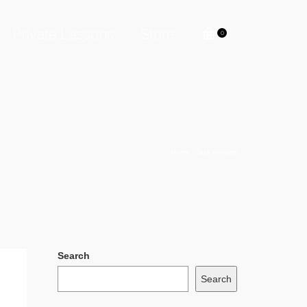
Private Lessons
Store
0
Home
/
Jack Williams
Search
Search