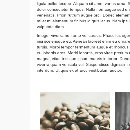
ligula pellentesque. Aliquam sit amet varius urna.
dolor consectetur tempus. Nulla non augue sed urn
venenatis. Proin rutrum augue orci. Donec eleme
mi et mi elementum finibus id quis lacus. Nam ipsum
vulputate diam.
Integer viverra non ante vel cursus. Phasellus ege
nisi scelerisque eu. Aenean laoreet enim eu ornare
turpis. Morbi tempor fermentum augue et rhoncus. Q
eu lobortis eros. Morbi lobortis, eros vitae pretiu
magna, vitae tristique ipsum mauris in tortor. Done
viverra quam vehicula vel. Suspendisse dignissim ma
interdum. Ut quis ex at arcu vestibulum auctor.
Photos of Things I love