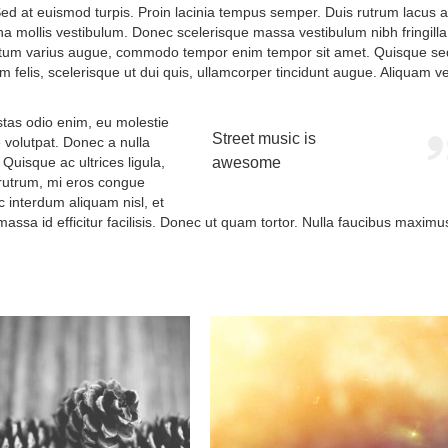
 Sed at euismod turpis. Proin lacinia tempus semper. Duis rutrum lacus 
a mollis vestibulum. Donec scelerisque massa vestibulum nibh fringilla
ntum varius augue, commodo tempor enim tempor sit amet. Quisque se
 felis, scelerisque ut dui quis, ullamcorper tincidunt augue. Aliquam ve
stas odio enim, eu molestie
Street music is
 volutpat. Donec a nulla
uisque ac ultrices ligula,
awesome
m rutrum, mi eros congue
c interdum aliquam nisl, et
ssa id efficitur facilisis. Donec ut quam tortor. Nulla faucibus maximu