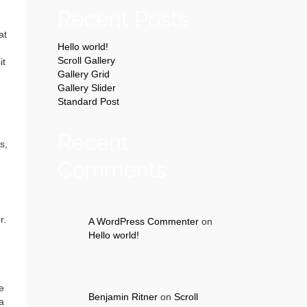
Recent Posts
at
Hello world!
Scroll Gallery
it
Gallery Grid
Gallery Slider
Standard Post
Recent
s,
Comments
u
r.
A WordPress Commenter
on
Hello world!
e
Benjamin Ritner
on
Scroll
a