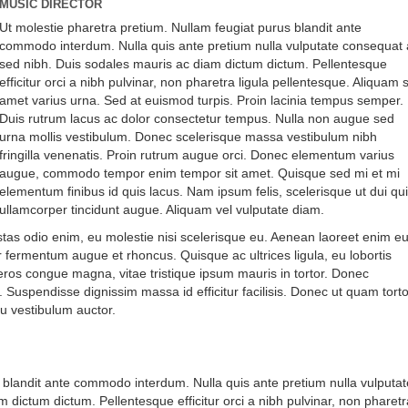
MUSIC DIRECTOR
Ut molestie pharetra pretium. Nullam feugiat purus blandit ante
commodo interdum. Nulla quis ante pretium nulla vulputate consequat 
sed nibh. Duis sodales mauris ac diam dictum dictum. Pellentesque
efficitur orci a nibh pulvinar, non pharetra ligula pellentesque. Aliquam s
amet varius urna. Sed at euismod turpis. Proin lacinia tempus semper.
Duis rutrum lacus ac dolor consectetur tempus. Nulla non augue sed
urna mollis vestibulum. Donec scelerisque massa vestibulum nibh
fringilla venenatis. Proin rutrum augue orci. Donec elementum varius
augue, commodo tempor enim tempor sit amet. Quisque sed mi et mi
elementum finibus id quis lacus. Nam ipsum felis, scelerisque ut dui qui
ullamcorper tincidunt augue. Aliquam vel vulputate diam.
stas odio enim, eu molestie nisi scelerisque eu. Aenean laoreet enim e
r fermentum augue et rhoncus. Quisque ac ultrices ligula, eu lobortis
 eros congue magna, vitae tristique ipsum mauris in tortor. Donec
. Suspendisse dignissim massa id efficitur facilisis. Donec ut quam torto
u vestibulum auctor.
rations?
 blandit ante commodo interdum. Nulla quis ante pretium nulla vulputat
 dictum dictum. Pellentesque efficitur orci a nibh pulvinar, non pharetr