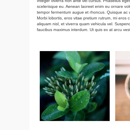
Integer viverra non ante vel cursus. Phasellus eges
scelerisque eu. Aenean laoreet enim eu ornare volu
tempor fermentum augue et rhoncus. Quisque ac ultr
Morbi lobortis, eros vitae pretium rutrum, mi eros
aliquam nisl, et viverra quam vehicula vel. Suspendi
faucibus maximus interdum. Ut quis ex at arcu ves
Photos of Things I love