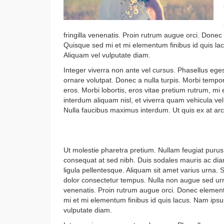
fringilla venenatis. Proin rutrum augue orci. Do
Quisque sed mi et mi elementum finibus id quis lac
Aliquam vel vulputate diam.
Integer viverra non ante vel cursus. Phasellus ege
ornare volutpat. Donec a nulla turpis. Morbi tempo
eros. Morbi lobortis, eros vitae pretium rutrum, mi
interdum aliquam nisl, et viverra quam vehicula vel
Nulla faucibus maximus interdum. Ut quis ex at arc
Where do you get your Inspi
Ut molestie pharetra pretium. Nullam feugiat purus
consequat at sed nibh. Duis sodales mauris ac diam
ligula pellentesque. Aliquam sit amet varius urna.
dolor consectetur tempus. Nulla non augue sed urn
venenatis. Proin rutrum augue orci. Donec eleme
mi et mi elementum finibus id quis lacus. Nam ipsum
vulputate diam.