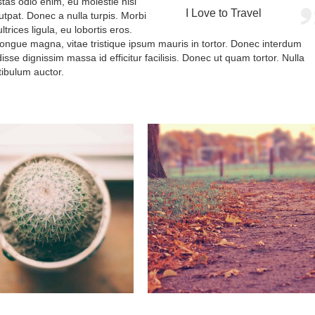
tas odio enim, eu molestie nisi
I Love to Travel
tpat. Donec a nulla turpis. Morbi
ices ligula, eu lobortis eros.
 congue magna, vitae tristique ipsum mauris in tortor. Donec interdum
sse dignissim massa id efficitur facilisis. Donec ut quam tortor. Nulla
tibulum auctor.