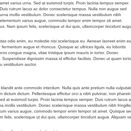
amet varius urna. Sed at euismod turpis. Proin lacinia tempus semper.
Duis rutrum lacus ac dolor consectetur tempus. Nulla non augue sed
urna mollis vestibulum. Donec scelerisque massa vestibulum nibh
nec elementum varius augue, commodo tempor enim tempor sit amet.
us. Nam ipsum felis, scelerisque ut dui quis, ullamcorper tincidunt aug
stas odio enim, eu molestie nisi scelerisque eu. Aenean laoreet enim e
r fermentum augue et rhoncus. Quisque ac ultrices ligula, eu lobortis
 eros congue magna, vitae tristique ipsum mauris in tortor. Donec
. Suspendisse dignissim massa id efficitur facilisis. Donec ut quam torto
u vestibulum auctor.
rations?
 blandit ante commodo interdum. Nulla quis ante pretium nulla vulputat
 dictum dictum. Pellentesque efficitur orci a nibh pulvinar, non pharetr
 Sed at euismod turpis. Proin lacinia tempus semper. Duis rutrum lacus 
a mollis vestibulum. Donec scelerisque massa vestibulum nibh fringilla
ntum varius augue, commodo tempor enim tempor sit amet. Quisque se
 felis, scelerisque ut dui quis, ullamcorper tincidunt augue. Aliquam ve