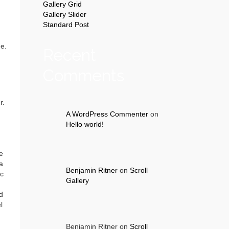
Gallery Grid
Gallery Slider
Standard Post
ue.
Recent
Comments
u
r.
A WordPress Commenter
on
Hello world!
e
a
Benjamin Ritner
on
Scroll
ac
Gallery
d
l
Benjamin Ritner
on
Scroll