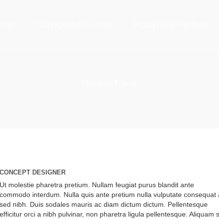
ome
Corporate Events
HoopTea Parties
"I love to Travel"
Lily Jonna
CONCEPT DESIGNER
Ut molestie pharetra pretium. Nullam feugiat purus blandit ante
commodo interdum. Nulla quis ante pretium nulla vulputate consequat 
sed nibh. Duis sodales mauris ac diam dictum dictum. Pellentesque
efficitur orci a nibh pulvinar, non pharetra ligula pellentesque. Aliquam s