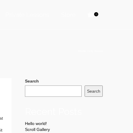
Private Lessons
Store
0
Home
/
Lily Jonna
Search
Search
Recent Posts
at
Hello world!
Scroll Gallery
it